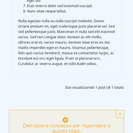
eget dui.
Duis viverra dolor sed euismod suscipit.
Nunc vitae neque tellus.
Nulla egestas nulla eu nulla suscipit molestie. Donec
ornare pretium mi, eget scelerisque justo placerat vel. Sed
sed pellentesque justo. Maecenas in nulla sed elit euismod
varius. Sed non congue dolor. Aenean ac elit mollis,
ultrices erat et, varius mauris. Aenean vitae eros eu nisi
mattis imperdiet eget et mauris. Vivamus pellentesque,
felis quis varius hendrerit, massa ex consectetur turpis, ac
tincidunt est orci eget ligula. Proin ut placerat orci.
Curabitur ac viverra augue, et sollicitudin odioo.
Stai visualizzando 1 post (di 1 totali)
×
Devi essere connesso per rispondere a
questo topic.