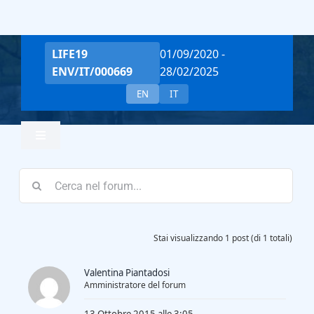
Salta
al
contenuto
LIFE19
01/09/2020 -
ENV/IT/000669
28/02/2025
EN
IT
Toggle
Navigation
Home
Team
Stai visualizzando 1 post (di 1 totali)
Valentina Piantadosi
Project Overview
Amministratore del forum