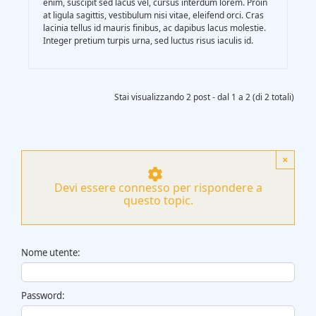
enim, suscipit sed lacus vel, cursus interdum lorem. Proin
at ligula sagittis, vestibulum nisi vitae, eleifend orci. Cras
lacinia tellus id mauris finibus, ac dapibus lacus molestie.
Integer pretium turpis urna, sed luctus risus iaculis id.
Stai visualizzando 2 post - dal 1 a 2 (di 2 totali)
×
Devi essere connesso per rispondere a
questo topic.
Nome utente:
Password: