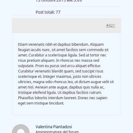
13 Ottobre 2015 alle 3:09
Gasification Process
Post totali: 77
Technology
#421
Partners
Etiam venenatis nibh et dapibus bibendum. Aliquam
feugiat iaculis nunc, sit amet facilisis sem commodo sit
amet. Curabitur a scelerisque ligula. Sed ut tortor nec
risus pretium aliquam. In rhoncus nec massa sed
Event & News
vulputate. Proin eu purus sed arcu aliquet efficitur.
Curabitur venenatis blandit quam, sed suscipit risus
scelerisque et. Integer maximus, justo non ultrices
Documents
ultricies, magna odio rhoncus leo, ut dictum augue velit sit
amet nisl. Aenean ante augue, dapibus quis nulla ac,
tristique eleifend ligula. Ut dapibus facilisis rutrum.
Phasellus lobortis interdum laoreet. Donec nec sapien
Location
eget sem tristique tincidunt.
Valentina Piantadosi
Amministratore del forum