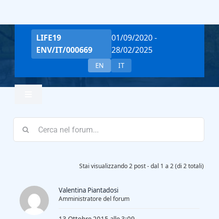
Salta
al
contenuto
LIFE19
01/09/2020 -
ENV/IT/000669
28/02/2025
EN
IT
Toggle
Navigation
Home
Team
Stai visualizzando 2 post - dal 1 a 2 (di 2 totali)
Valentina Piantadosi
Project Overview
Amministratore del forum