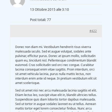
13 Ottobre 2015 alle 3:10
Post totali: 77
#422
Donec non diam mi. Vestibulum hendrerit risus viverra
malesuada iaculis. Sed et augue volutpat, sodales ante
pulvinar, efficitur purus. Donec at ipsum mollis, sollicitudin
quam eu, tincidunt nisl. Pellentesque condimentum blandit
euismod. Cras sollicitudin sed orci nec congue. Curabitur
lacinia consequat enim vitae sagittis. Proin interdum, orci
sit amet vehicula lacinia, purus nulla mattis lectus, non
interdum enim ante id neque. In pretium vestibulum elit sit
amet scelerisque.
Sed sit amet nisi nec arcu malesuada lacinia sagittis et elit.
Etiam lectus leo, suscipit vitae elit in, blandit ultricies tellus.
Suspendisse quis diam lobortis tortor dapibus malesuada.
Sed ut tortor in augue sodales laoreet eu ut tellus. Aenean
mattis tortor eget lorem consectetur finibus. Nunc arcu