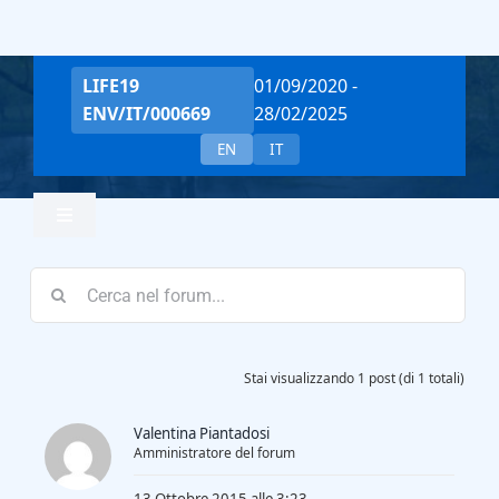
Salta
al
contenuto
LIFE19
01/09/2020 -
ENV/IT/000669
28/02/2025
EN
IT
Toggle
Navigation
Home
Team
Stai visualizzando 1 post (di 1 totali)
Valentina Piantadosi
Project Overview
Amministratore del forum