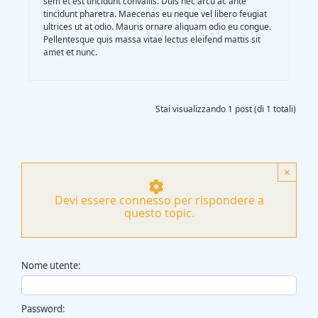
sem et est tincidunt convallis. Duis nec arcu ac ante
tincidunt pharetra. Maecenas eu neque vel libero feugiat
ultrices ut at odio. Mauris ornare aliquam odio eu congue.
Pellentesque quis massa vitae lectus eleifend mattis sit
amet et nunc.
Stai visualizzando 1 post (di 1 totali)
×
Devi essere connesso per rispondere a
questo topic.
Nome utente:
Password: