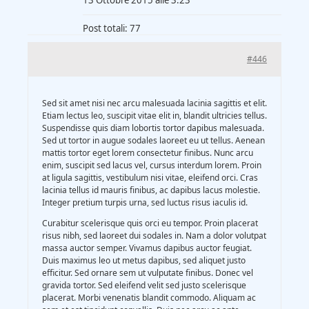
13 Ottobre 2015 alle 3:23
Gasification Process
Post totali: 77
Technology
#446
Partners
Sed sit amet nisi nec arcu malesuada lacinia sagittis et elit.
Etiam lectus leo, suscipit vitae elit in, blandit ultricies tellus.
Suspendisse quis diam lobortis tortor dapibus malesuada.
Sed ut tortor in augue sodales laoreet eu ut tellus. Aenean
Event & News
mattis tortor eget lorem consectetur finibus. Nunc arcu
enim, suscipit sed lacus vel, cursus interdum lorem. Proin
at ligula sagittis, vestibulum nisi vitae, eleifend orci. Cras
Documents
lacinia tellus id mauris finibus, ac dapibus lacus molestie.
Integer pretium turpis urna, sed luctus risus iaculis id.
Curabitur scelerisque quis orci eu tempor. Proin placerat
Location
risus nibh, sed laoreet dui sodales in. Nam a dolor volutpat
massa auctor semper. Vivamus dapibus auctor feugiat.
Duis maximus leo ut metus dapibus, sed aliquet justo
efficitur. Sed ornare sem ut vulputate finibus. Donec vel
gravida tortor. Sed eleifend velit sed justo scelerisque
placerat. Morbi venenatis blandit commodo. Aliquam ac