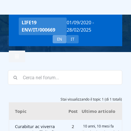
Salta
al
contenuto
LIFE19
01/09/2020 -
ENV/IT/000669
28/02/2025
EN
IT
Toggle
Navigation
Home
Team
Stai visualizzando il topic 1 (di 1 totali)
Topic
Post
Ultimo articolo
Project Overview
Curabitur ac viverra
2
10 anni, 10 mesi fa