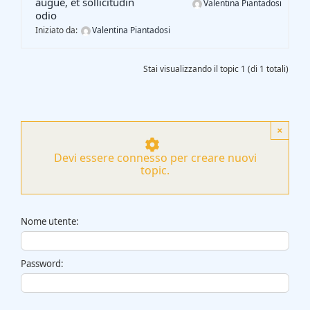
augue, et sollicitudin
Valentina Piantadosi
Gasification Process
odio
Iniziato da:
Valentina Piantadosi
Technology
Stai visualizzando il topic 1 (di 1 totali)
Partners
×
Event & News
Devi essere connesso per creare nuovi
topic.
Documents
Nome utente:
Location
Password: