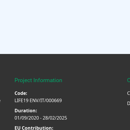
Project Information
C
Code:
C
e
LIFE19 ENV/IT/000669
D
Duration:
01/09/2020 - 28/02/2025
EU Contribution: