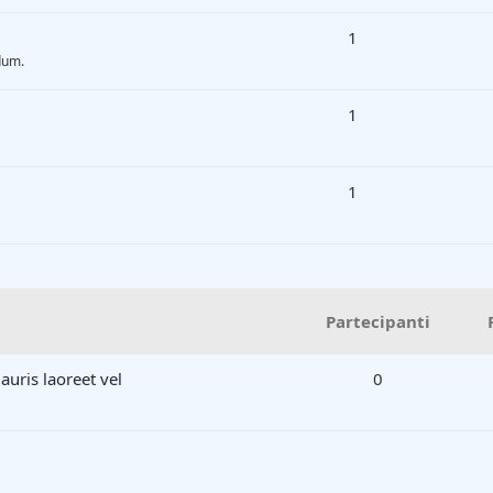
1
dum.
1
1
Partecipanti
auris laoreet vel
0