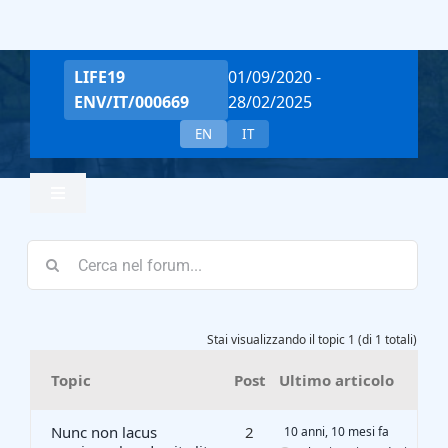
Salta
al
contenuto
LIFE19
01/09/2020 -
ENV/IT/000669
28/02/2025
EN
IT
Toggle
Navigation
Home
Team
Stai visualizzando il topic 1 (di 1 totali)
Topic
Post
Ultimo articolo
Project Overview
Nunc non lacus
2
10 anni, 10 mesi fa