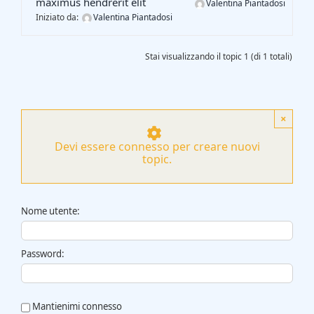
maximus hendrerit elit
Valentina Piantadosi
Gasification Process
Iniziato da:
Valentina Piantadosi
Technology
Stai visualizzando il topic 1 (di 1 totali)
Partners
×
Event & News
Devi essere connesso per creare nuovi
topic.
Documents
Nome utente:
Location
Password:
Mantienimi connesso