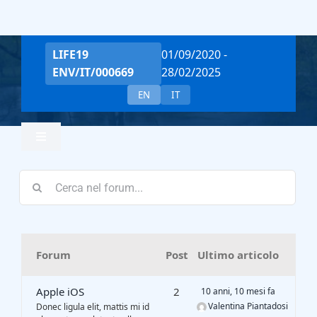
Salta
al
contenuto
LIFE19
01/09/2020 -
ENV/IT/000669
28/02/2025
EN
IT
Toggle
Navigation
Home
Team
Forum
Post
Ultimo articolo
Project Overview
Apple iOS
2
10 anni, 10 mesi fa
Valentina Piantadosi
Donec ligula elit, mattis mi id