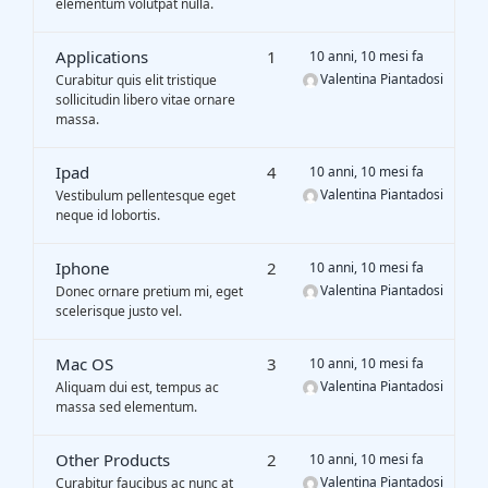
elementum volutpat nulla.
Gasification Process
Applications
1
10 anni, 10 mesi fa
Valentina Piantadosi
Technology
Curabitur quis elit tristique
sollicitudin libero vitae ornare
massa.
Partners
Ipad
4
10 anni, 10 mesi fa
Valentina Piantadosi
Vestibulum pellentesque eget
neque id lobortis.
Event & News
Iphone
2
10 anni, 10 mesi fa
Valentina Piantadosi
Donec ornare pretium mi, eget
Documents
scelerisque justo vel.
Mac OS
3
10 anni, 10 mesi fa
Location
Valentina Piantadosi
Aliquam dui est, tempus ac
massa sed elementum.
Other Products
2
10 anni, 10 mesi fa
Valentina Piantadosi
Curabitur faucibus ac nunc at