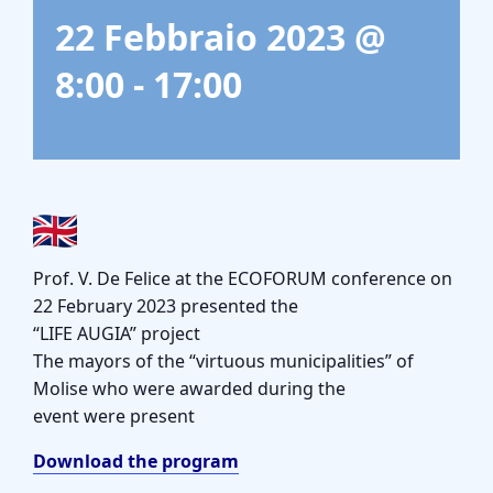
Gasification Process
22 Febbraio 2023 @
8:00
-
17:00
Technology
Partners
Event & News
Prof. V. De Felice at the ECOFORUM conference on
Documents
22 February 2023 presented the
“LIFE AUGIA” project
The mayors of the “virtuous municipalities” of
Location
Molise who were awarded during the
event were present
Download the program