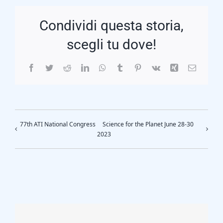
Condividi questa storia,
scegli tu dove!
Facebook
Twitter
Reddit
LinkedIn
WhatsApp
Tumblr
Pinterest
Vk
Xing
Email
77th ATI National Congress
Science for the Planet June 28-30
2023